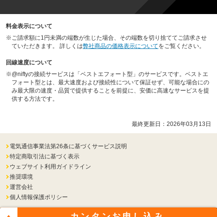
料金表示について
※
ご請求額に1円未満の端数が生じた場合、その端数を切り捨ててご請求させ
ていただきます。 詳しくは
弊社商品の価格表示について
をご覧ください。
回線速度について
※
@niftyの接続サービスは「ベストエフォート型」のサービスです。ベストエ
フォート型とは、最大速度および接続性について保証せず、可能な場合にの
み最大限の速度・品質で提供することを前提に、安価に高速なサービスを提
供する方法です。
最終更新日：
2026年03月13日
電気通信事業法第26条に基づくサービス説明
特定商取引法に基づく表示
ウェブサイト利用ガイドライン
推奨環境
運営会社
個人情報保護ポリシー
カンタン
お申し込み