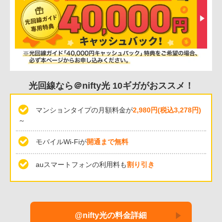
光回線なら＠nifty光 10ギガがおススメ！
マンションタイプの月額料金が
2,980円(税込3,278円)
～
モバイルWi-Fiが
開通まで無料
auスマートフォンの利用料も
割り引き
@nifty光の料金詳細