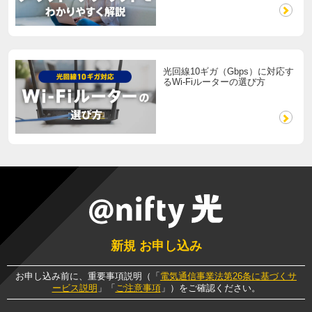
光回線10ギガ（Gbps）に対応す
るWi-Fiルーターの選び方
新規 お申し込み
お申し込み前に、重要事項説明（「
電気通信事業法第26条に基づくサ
ービス説明
」「
ご注意事項
」）をご確認ください。