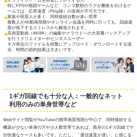
オンラインゲームを頻繁にプレイする方
特にFPSや格闘ゲームなど、コンマ数秒のラグが勝敗を分けるゲ
ームでは、応答速度（Ping値）の改善が不可欠です。
家族や同居人が多く、同時接続台数が多い世帯
複数人が4K動画視聴やオンライン会議を同時に行っても、回線速
度が低下するストレスから解放されます。
高画質動画（4K/8K）の編集やクラウドへの大容量バックアップ
を行うクリエイターやビジネスユーザー
ギガ単位のファイルを頻繁にアップロード・ダウンロードする場
合、時間の節約効果は大きいです。
1ギガ回線でも十分な人：一般的なネット
利用のみの単身世帯など
Webサイト閲覧やYouTubeの標準画質視聴が中心で、同時接続する
機器が少ない単身の方や少人数世帯であれば、既存の1ギガ回線で十
分快適なケースも多いです。ただし、「通信速度が遅い」と感じる