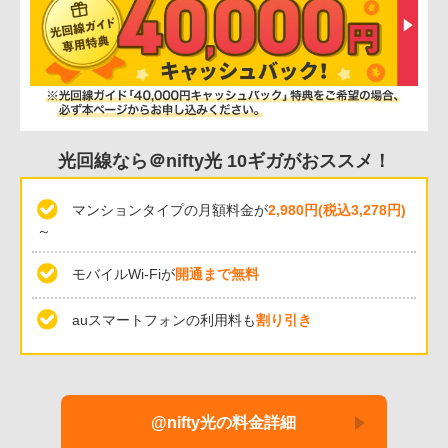
光回線なら＠nifty光 10ギガがおススメ！
マンションタイプの月額料金が
2,980円(税込3,278円)
～
モバイルWi-Fiが
開通まで無料
auスマートフォンの利用料も
割り引き
@nifty光の料金詳細