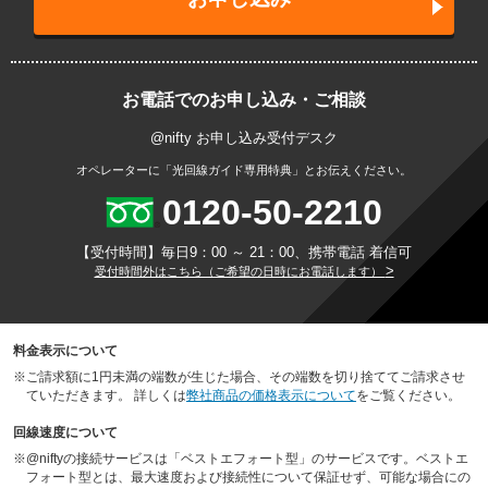
お電話でのお申し込み・ご相談
@nifty お申し込み受付デスク
オペレーターに「光回線ガイド専用特典」とお伝えください。
0120-50-2210
【受付時間】毎日9：00 ～ 21：00、携帯電話 着信可
>
受付時間外はこちら（ご希望の日時にお電話します）
料金表示について
※
ご請求額に1円未満の端数が生じた場合、その端数を切り捨ててご請求させ
ていただきます。 詳しくは
弊社商品の価格表示について
をご覧ください。
回線速度について
※
@niftyの接続サービスは「ベストエフォート型」のサービスです。ベストエ
フォート型とは、最大速度および接続性について保証せず、可能な場合にの