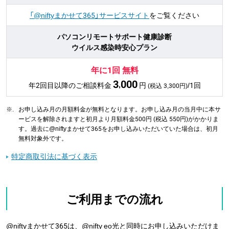
「@niftyまかせて365」サービスサイト
をご覧ください
パソコンリモートサポート健康診断
ウイルス感染時安心プラン
年に1回 無料
3
000
,
年2回目以降のご相談料金
円
/1回
(税込
3,300
円)
※.
お申し込み月の月額料金が無料となります。お申し込み月の当月中に本サ
ービスを解除されますと初月より月額料金500円
(税込
550
円)
がかかりま
す。過去に@niftyまかせて365をお申し込みいただいていた場合は、初月
無料対象外です。
特定商取引法に基づく表示
ご利用までの流れ
@niftyまかせて365は、@nifty eo光と同時にお申し込みいただけま