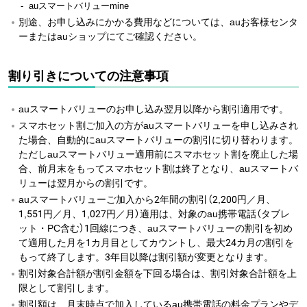
auスマートバリューmine
別途、お申し込みにかかる費用などについては、auお客様センタ
ーまたはauショップにてご確認ください。
割り引きについての注意事項
auスマートバリューのお申し込み翌月以降から割引適用です。
スマホセット割ご加入の方がauスマートバリューを申し込みされ
た場合、自動的にauスマートバリューの割引に切り替わります。
ただしauスマートバリュー適用前にスマホセット割を廃止した場
合、前月末をもってスマホセット割は終了となり、auスマートバ
リューは翌月からの割引です。
auスマートバリューご加入から2年間の割引（2,200円／月、
1,551円／月、1,027円／月）適用は、対象のau携帯電話（タブレ
ット・PC含む）1回線につき、auスマートバリューの割引を初め
て適用した月を1カ月目としてカウントし、最大24カ月の割引を
もって終了します。3年目以降は割引額が変更となります。
割引対象合計額が割引金額を下回る場合は、割引対象合計額を上
限として割引します。
割引額は、月末時点で加入しているau携帯電話の料金プランやデ