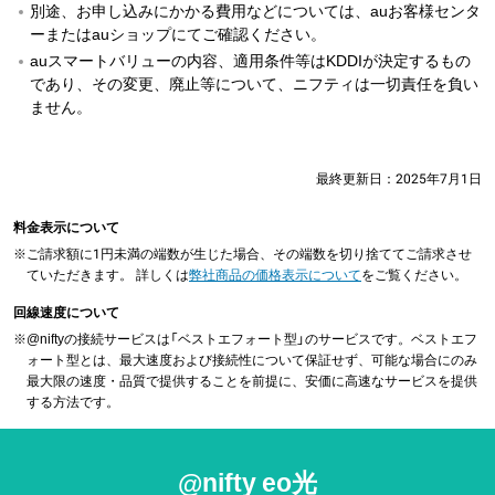
別途、お申し込みにかかる費用などについては、auお客様センタ
ーまたはauショップにてご確認ください。
auスマートバリューの内容、適用条件等はKDDIが決定するもの
であり、その変更、廃止等について、ニフティは一切責任を負い
ません。
最終更新日：
2025年7月1日
料金表示について
※
ご請求額に1円未満の端数が生じた場合、その端数を切り捨ててご請求させ
ていただきます。 詳しくは
弊社商品の価格表示について
をご覧ください。
回線速度について
※
@niftyの接続サービスは「ベストエフォート型」のサービスです。ベストエフ
ォート型とは、最大速度および接続性について保証せず、可能な場合にのみ
最大限の速度・品質で提供することを前提に、安価に高速なサービスを提供
する方法です。
@nifty eo光