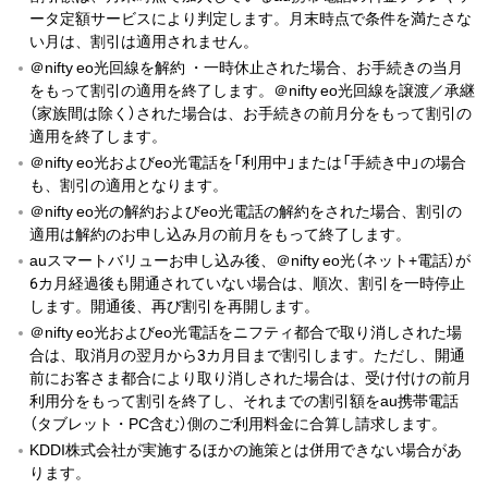
ータ定額サービスにより判定します。月末時点で条件を満たさな
い月は、割引は適用されません。
＠nifty eo光回線を解約 ・一時休止された場合、お手続きの当月
をもって割引の適用を終了します。＠nifty eo光回線を譲渡／承継
（家族間は除く）された場合は、お手続きの前月分をもって割引の
適用を終了します。
＠nifty eo光およびeo光電話を「利用中」または「手続き中」の場合
も、割引の適用となります。
＠nifty eo光の解約およびeo光電話の解約をされた場合、割引の
適用は解約のお申し込み月の前月をもって終了します。
auスマートバリューお申し込み後、＠nifty eo光（ネット+電話）が
6カ月経過後も開通されていない場合は、順次、割引を一時停止
します。開通後、再び割引を再開します。
＠nifty eo光およびeo光電話をニフティ都合で取り消しされた場
合は、取消月の翌月から3カ月目まで割引します。ただし、開通
前にお客さま都合により取り消しされた場合は、受け付けの前月
利用分をもって割引を終了し、それまでの割引額をau携帯電話
（タブレット・PC含む）側のご利用料金に合算し請求します。
KDDI株式会社が実施するほかの施策とは併用できない場合があ
ります。