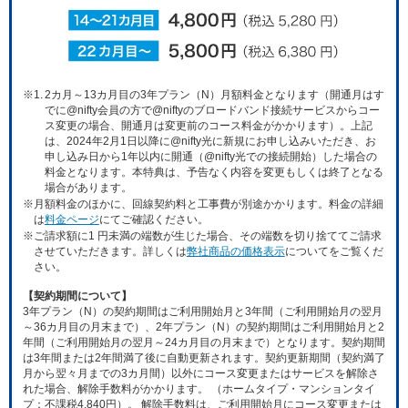
※1.
2カ月～13カ月目の3年プラン（N）月額料金となります（開通月はす
でに@nifty会員の方で@niftyのブロードバンド接続サービスからコー
ス変更の場合、開通月は変更前のコース料金がかかります）。上記
は、2024年2月1日以降に@nifty光に新規にお申し込みいただき、お
申し込み日から1年以内に開通（@nifty光での接続開始）した場合の
料金となります。本特典は、予告なく内容を変更もしくは終了となる
場合があります。
※
月額料金のほかに、回線契約料と工事費が別途かかります。料金の詳細
は
料金ページ
にてご確認ください。
※
ご請求額に1 円未満の端数が生じた場合、その端数を切り捨ててご請求
させていただきます。詳しくは
弊社商品の価格表示
についてをご覧くだ
さい。
【契約期間について】
3年プラン（N）の契約期間はご利用開始月と3年間（ご利用開始月の翌月
～36カ月目の月末まで）、2年プラン（N）の契約期間はご利用開始月と2
年間（ご利用開始月の翌月～24カ月目の月末まで）となります。契約期間
は3年間または2年間満了後に自動更新されます。契約更新期間（契約満了
月から翌々月までの3カ月間）以外にコース変更またはサービスを解除さ
れた場合、解除手数料がかかります。 （ホームタイプ・マンションタイ
プ：不課税4,840円）。 解除手数料は、ご利用開始月にコース変更または