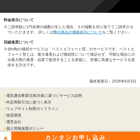
料金表示について
※
ご請求額に1円未満の端数が生じた場合、その端数を切り捨ててご請求させ
ていただきます。 詳しくは
弊社商品の価格表示について
をご覧ください。
回線速度について
※
@niftyの接続サービスは「ベストエフォート型」のサービスです。ベストエ
フォート型とは、最大速度および接続性について保証せず、可能な場合にの
み最大限の速度・品質で提供することを前提に、安価に高速なサービスを提
供する方法です。
最終更新日：
2026年8月3日
電気通信事業法第26条に基づくサービス説明
特定商取引法に基づく表示
ウェブサイト利用ガイドライン
推奨環境
運営会社
個人情報保護ポリシー
カンタン
お申し込み