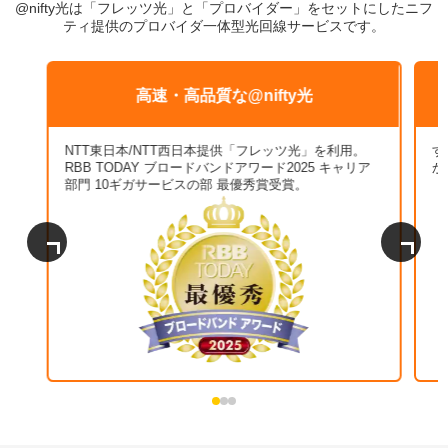
@nifty光は「フレッツ光」と「プロバイダー」をセットにした
ニフ
ティ提供のプロバイダ一体型光回線サービスです。
高速・高品質な@nifty光
NTT東日本/NTT西日本提供「フレッツ光」を利用。
す
RBB TODAY ブロードバンドアワード2025 キャリア
か
部門 10ギガサービスの部 最優秀賞受賞。