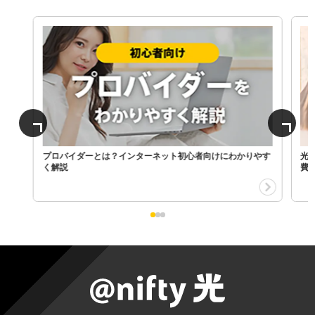
プロバイダーとは？インターネット初心者向けにわかりやす
光
く解説
費