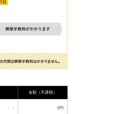
金額（不課税）
0円
-