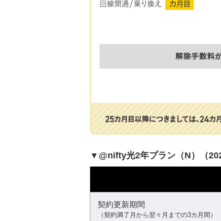
▼@nifty光2年プラン（N）（
契約更新期間
（契約満了月から翌々月までの3カ月間）