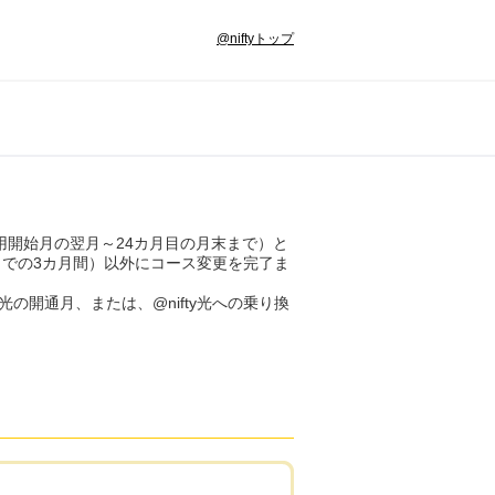
@niftyトップ
用開始月の翌月～24カ月目の月末まで）と
までの3カ月間）以外にコース変更を完了ま
の開通月、または、@nifty光への乗り換