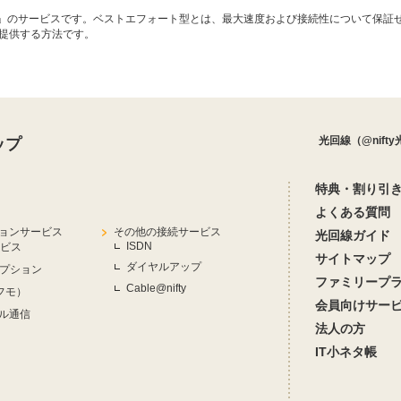
ト型」のサービスです。ベストエフォート型とは、最大速度および接続性について保
提供する方法です。
光回線（@nift
ップ
特典・割り引
よくある質問
ョンサービス
その他の接続サービス
光回線ガイド
ISDN
ービス
サイトマップ
ダイヤルアップ
オプション
ファミリープ
Cable@nifty
ニフモ）
会員向けサー
ル通信
法人の方
IT小ネタ帳