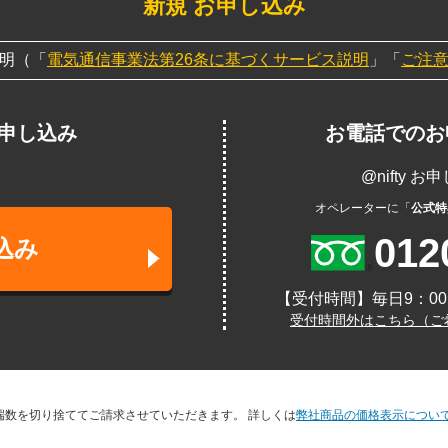
新規 お申し込み
明（「
電気通信事業法第26条に基づくサービス説明
」「
ご注
お申し込み
お電話でのお
@nifty 
オペレーターに「
公式特
012
込み
【受付時間】毎日9：00 
受付時間外はこちら（ご
端数を切り捨ててご請求させていただきます。 詳しくは
弊社商品の価格表示につい