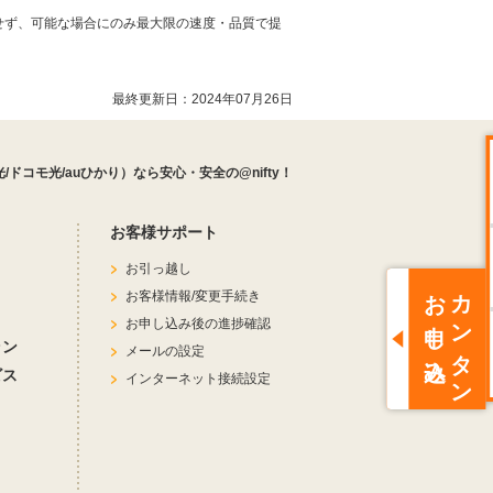
証せず、可能な場合にのみ最大限の速度・品質で提
最終更新日：
2024年07月26日
y光/ドコモ光/auひかり）なら安心・安全の@nifty！
き
お客様サポート
お引っ越し
お申し込み
カンタン
お客様情報/変更手続き
お申し込み後の進捗確認
ラン
メールの設定
ビス
インターネット接続設定