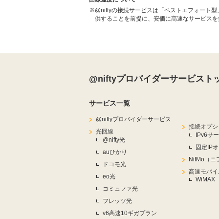
※
@niftyの接続サービスは「ベストエフォー
供することを前提に、安価に高速なサービスを
@niftyプロバイダーサービスト
サービス一覧
@niftyプロバイダーサービス
接続オプシ
光回線
IPv6サ
@nifty光
固定IP
auひかり
NifMo（
ドコモ光
高速モバイ
eo光
WiMAX
コミュファ光
フレッツ光
v6高速10ギガプラン