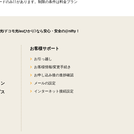
モードのみ））があります。制限の条件は料金プラン
ty光/ドコモ光/auひかり）なら安心・安全の@nifty！
き
お客様サポート
お引っ越し
お客様情報/変更手続き
お申し込み後の進捗確認
ラン
メールの設定
インターネット接続設定
ビス