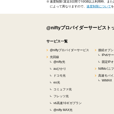
※
速度制限（直近3日間で10GB以上利用時、また
によって異なりますので、
速度制限について
@niftyプロバイダーサービスト
サービス一覧
@niftyプロバイダーサービス
接続オプシ
IPv6サ
光回線
@nifty光
固定IP
auひかり
NifMo（ニ
ドコモ光
高速モバイ
WiMAX
eo光
コミュファ光
フレッツ光
v6高速10ギガプラン
@nifty MAX光