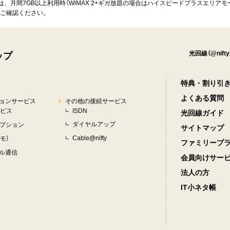
は、月間7GB以上利用時（WiMAX 2+ギガ放題の場合はハイスピードプラスエリア
をご確認ください。
ップ
光回線（@nif
特典・割り引
よくある質問
ョンサービス
その他の接続サービス
ービス
ISDN
光回線ガイド
ダイヤルアップ
オプション
サイトマップ
Cable@nifty
フモ）
ファミリープ
ル通信
会員向けサー
法人の方
IT小ネタ帳