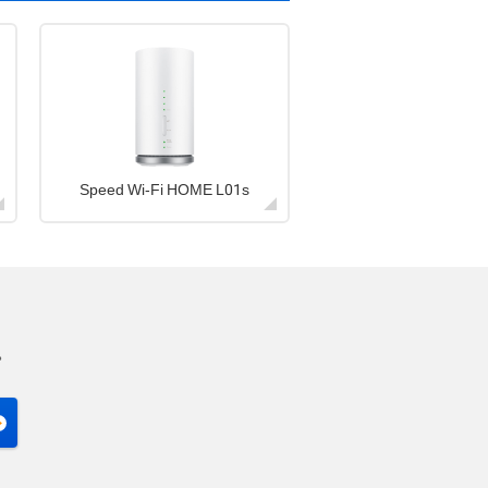
Speed Wi-Fi HOME L01s
。