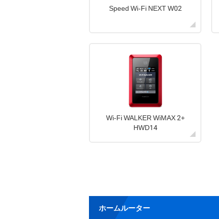
Speed Wi-Fi NEXT W02
Wi-Fi WALKER WiMAX 2+
HWD14
ホームルーター