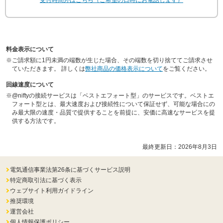
受付時間外はこちら（ご希望の日時にお電話します）
料金表示について
※
ご請求額に1円未満の端数が生じた場合、その端数を切り捨ててご請求させ
ていただきます。 詳しくは
弊社商品の価格表示について
をご覧ください。
回線速度について
※
@niftyの接続サービスは「ベストエフォート型」のサービスです。ベストエ
フォート型とは、最大速度および接続性について保証せず、可能な場合にの
み最大限の速度・品質で提供することを前提に、安価に高速なサービスを提
供する方法です。
最終更新日：
2026年8月3日
電気通信事業法第26条に基づくサービス説明
特定商取引法に基づく表示
ウェブサイト利用ガイドライン
推奨環境
運営会社
個人情報保護ポリシー