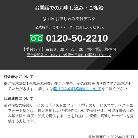
お電話でのお申し込み・ご相談
@nifty お申し込み受付デスク
「公式特典」とオペレーターにお伝えください。
0120-50-2210
【受付時間】毎日9：00 ～ 21：00、携帯電話 着信可
>
受付時間外はこちら（ご希望の日時にお電話します）
料金表示について
※
ご請求額に1円未満の端数が生じた場合、その端数を切り捨ててご請求させ
ていただきます。 詳しくは
弊社商品の価格表示について
をご覧ください。
回線速度について
※
@niftyの接続サービスは「ベストエフォート型」のサービスです。ベストエ
フォート型とは、最大速度および接続性について保証せず、可能な場合にの
み最大限の速度・品質で提供することを前提に、安価に高速なサービスを提
供する方法です。
最終更新日：
2026年8月3日