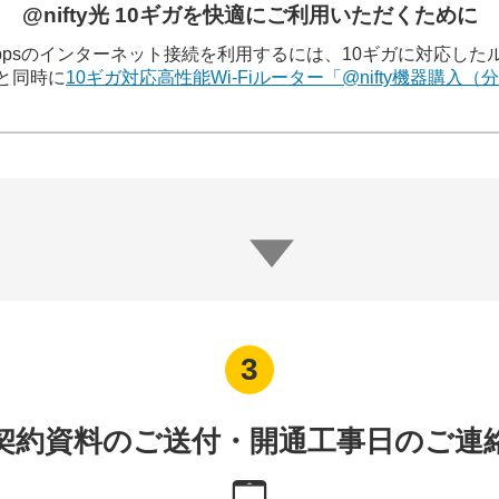
@nifty光 10ギガを快適に
ご利用いただくために
大10Gbpsのインターネット接続を利用するには、10ギガに対応し
みと同時に
10ギガ対応高性能Wi-Fiルーター「@nifty機器購入
契約資料の
ご送付・開通工事日のご連