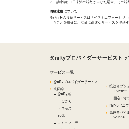
※
ご請求額に1円未満の端数が生じた場合、その端
回線速度について
※
@niftyの接続サービスは「ベストエフォー
ることを前提に、安価に高速なサービスを提供す
@niftyプロバイダーサービストッ
サービス一覧
@niftyプロバイダーサービス
接続オプシ
光回線
IPv6サー
@nifty光
固定IPオ
auひかり
NifMo（ニ
ドコモ光
高速モバイ
eo光
WiMAX
コミュファ光