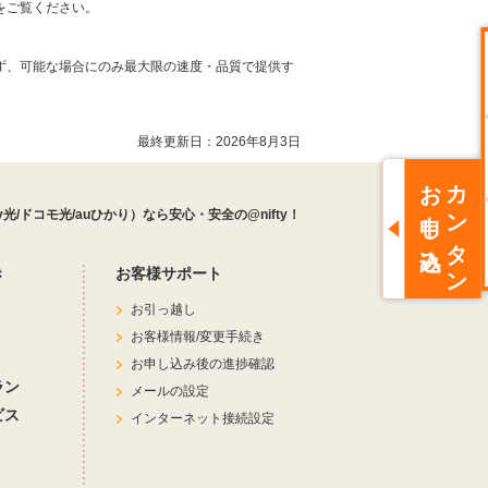
をご覧ください。
せず、可能な場合にのみ最大限の速度・品質で提供す
最終更新日：
2026年8月3日
お申し込み
カンタン
ty光/ドコモ光/auひかり）なら安心・安全の@nifty！
き
お客様サポート
お引っ越し
お客様情報/変更手続き
お申し込み後の進捗確認
ラン
メールの設定
ビス
インターネット接続設定