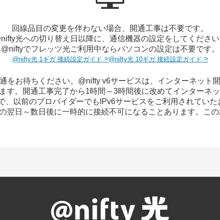
回線品目の変更を伴わない場合、
開通工事は不要です。
nifty光への切り替え日以降に、
通信機器の設定をしてください
@niftyでフレッツ光ご利用中なら
パソコンの設定は不要です。
>
>
@nifty光 1ギガ 接続設定ガイド
@nifty光 10ギガ 接続設定ガイド
通をお待ちください。@nifty v6サービスは、インターネット
ます。開通工事完了から1時間～3時間後に改めてインターネ
えで、以前のプロバイダーでもIPv6サービスをご利用されていたお客
の翌日～数日後に一時的に接続不可になることあります。この