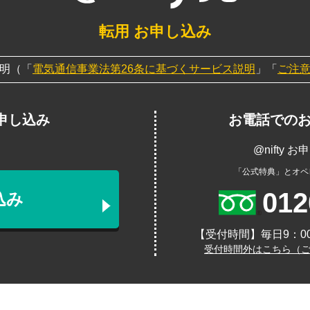
転用 お申し込み
明（「
電気通信事業法第26条に基づくサービス説明
」「
ご注
申し込み
お電話での
@nifty
「公式特典」とオペ
012
込み
【受付時間】毎日9：00
受付時間外はこちら（