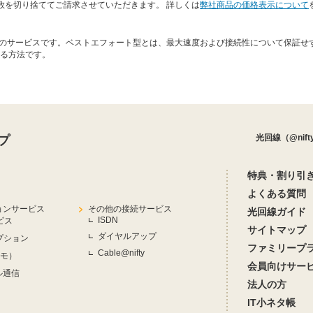
数を切り捨ててご請求させていただきます。 詳しくは
弊社商品の価格表示について
ト型」のサービスです。ベストエフォート型とは、最大速度および接続性について保証
る方法です。
光回線（@nif
プ
特典・割り引
よくある質問
ョンサービス
その他の接続サービス
光回線ガイド
ISDN
ビス
サイトマップ
ダイヤルアップ
プション
ファミリープ
Cable@nifty
フモ）
会員向けサー
ル通信
法人の方
IT小ネタ帳