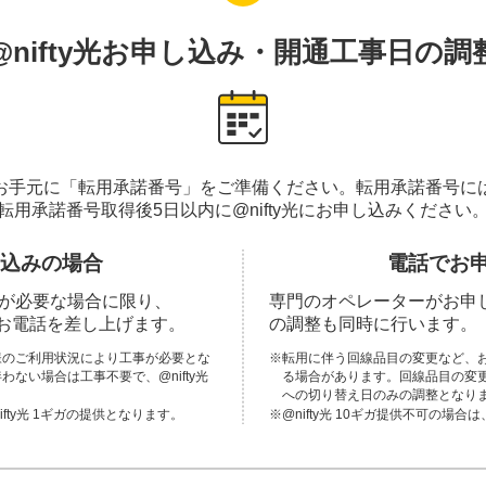
@nifty光
お申し込み・開通工事日の調
お手元に「転用承諾番号」をご準備ください。転用承諾番号に
転用承諾番号取得後5日以内に@nifty光にお申し込みください
し込みの場合
電話でお
が必要な場合に限り、
専門のオペレーターがお申
順次お電話を差し上げます。
の調整も同時に行います。
様のご利用状況により工事が必要とな
※
転用に伴う回線品目の変更など、
ない場合は工事不要で、@nifty光
る場合があります。回線品目の変更を
。
への切り替え日のみの調整となり
nifty光 1ギガの提供となります。
※
@nifty光 10ギガ提供不可の場合は