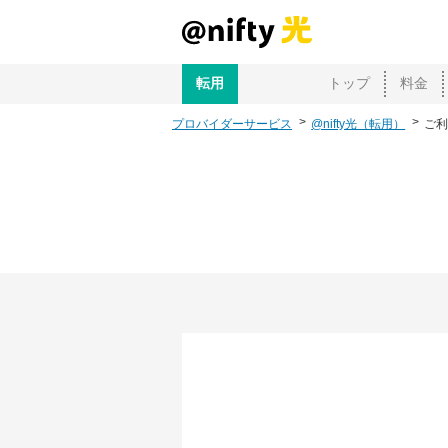
転用
トップ
料金
プロバイダーサービス
@nifty光（転用）
ご