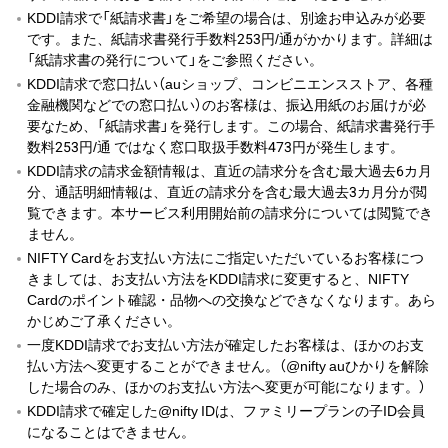
KDDI請求で「紙請求書」をご希望の場合は、別途お申込みが必要
です。また、紙請求書発行手数料253円/通がかかります。詳細は
「紙請求書の発行について」をご参照ください。
KDDI請求で窓口払い（auショップ、コンビニエンスストア、各種
金融機関などでの窓口払い）のお客様は、振込用紙のお届けが必
要なため、「紙請求書」を発行します。この場合、紙請求書発行手
数料253円/通 ではなく窓口取扱手数料473円が発生します。
KDDI請求の請求金額情報は、直近の請求分を含む最大過去6カ月
分、通話明細情報は、直近の請求分を含む最大過去3カ月分が閲
覧できます。本サービス利用開始前の請求分については閲覧でき
ません。
NIFTY Cardをお支払い方法にご指定いただいているお客様につ
きましては、お支払い方法をKDDI請求に変更すると、NIFTY
Cardのポイント確認・品物への交換などできなくなります。あら
かじめご了承ください。
一度KDDI請求でお支払い方法が確定したお客様は、ほかのお支
払い方法へ変更することができません。（@nifty auひかりを解除
した場合のみ、ほかのお支払い方法へ変更が可能になります。）
KDDI請求で確定した@nifty IDは、ファミリープランの子ID会員
になることはできません。