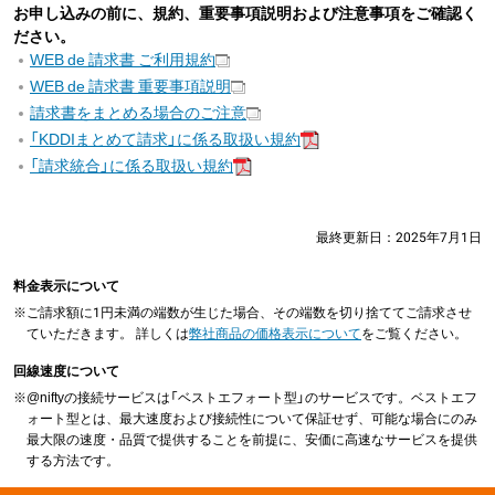
お申し込みの前に、規約、重要事項説明および注意事項をご確認く
ださい。
WEB de 請求書 ご利用規約
WEB de 請求書 重要事項説明
請求書をまとめる場合のご注意
「KDDIまとめて請求」に係る取扱い規約
「請求統合」に係る取扱い規約
最終更新日：
2025年7月1日
料金表示について
※
ご請求額に1円未満の端数が生じた場合、その端数を切り捨ててご請求させ
ていただきます。 詳しくは
弊社商品の価格表示について
をご覧ください。
回線速度について
※
@niftyの接続サービスは「ベストエフォート型」のサービスです。ベストエフ
ォート型とは、最大速度および接続性について保証せず、可能な場合にのみ
最大限の速度・品質で提供することを前提に、安価に高速なサービスを提供
する方法です。