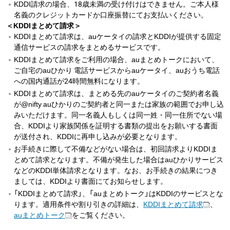
KDDI請求の場合、18歳未満の受け付けはできません。ご本人様
名義のクレジットカードか口座振替にてお支払いください。
＜KDDIまとめて請求＞
KDDIまとめて請求は、auケータイの請求とKDDIが提供する固定
通信サービスの請求をまとめるサービスです。
KDDIまとめて請求をご利用の場合、auまとめトークにおいて、
ご自宅のauひかり 電話サービスからauケータイ、auおうち電話
への国内通話が24時間無料になります。
KDDIまとめて請求は、まとめる先のauケータイのご契約者名義
が@nifty auひかりのご契約者と同一または家族の範囲でお申し込
みいただけます。同一名義人もしくは同一姓・同一住所でない場
合、KDDIより家族関係を証明する書類の提出をお願いする書面
が送付され、KDDIに再申し込みが必要となります。
お手続きに際して不備などがない場合は、初回請求よりKDDIま
とめて請求となります。不備が発生した場合はauひかりサービス
などのKDDI単体請求となります。なお、お手続きの結果につき
ましては、KDDIより書面にてお知らせします。
「KDDIまとめて請求」、「auまとめトーク」はKDDIのサービスとな
ります。適用条件や割り引きの詳細は、
KDDIまとめて請求
、
auまとめトーク
をご覧ください。