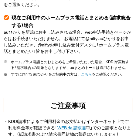
をご選択ください。
現在ご利用中のホームプラス電話とまとめる（請求統合
する）場合
auひかりを新規にお申し込みされる場合、web申込手続きページか
らはお手続きいただけません。 お電話にて@nifty auひかりをお申
し込みいただき、@niftyお申し込み受付デスクに「ホームプラス電
話とまとめたい」旨をお申し付け下さい。
※
ホームプラス電話とのおまとめをご希望いただいた場合、KDDIが実施す
る「請求統合」の対象となりますが、auまとめトークは適用されません。
※
すでに@nifty auひかりをご契約中の方は、
こちら
をご確認ください。
ご注意事項
KDDI請求によるご利用料金のお支払いはインターネット上でご
利用料金等が確認できる「
WEB de 請求書
」でのご請求となりま
す。（紙請求書および請求書同封物の郵送はいたしません）