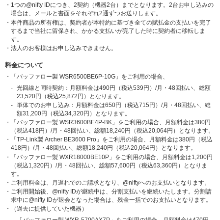
・
1つの@nifty IDにつき、2契約（機器2台）までとなります。2台お申し込みの
場合は、メールと書面をそれぞれ2通ずつお送りします。
・
本件商品の所有権は、契約者が本特約に基づき全ての賦払金の支払いを完了
するまで当社に留保され、かかる支払いが完了した時に契約者に移転しま
す。
・
法人のお客様はお申し込みできません。
料金について
・
「バッファロー製 WSR6500BE6P-10G」をご利用の場合、
-
光回線と同時契約：月額料金は490円（税込539円）/月・48回払い、総額
23,520円（税込25,872円）となります。
-
単体でのお申し込み：月額料金は650円（税込715円）/月・48回払い、総
額31,200円（税込34,320円）となります。
・
「バッファロー製 WSR3600BE4P-BK」をご利用の場合、月額料金は380円
（税込
418
円）/月・48回払い、総額18,240円（税込
20,064
円）となります。
・
「TP-Link製 Archer BE3600 Pro」をご利用の場合、月額料金は380円（税込
418
円）/月・48回払い、総額18,240円（税込
20,064
円）となります。
・
「バッファロー製 WXR18000BE10P」をご利用の場合、月額料金は1,200円
（税込
1,320
円）/月・48回払い、総額57,600円（税込
63,360
円）となりま
す。
・
ご利用料金は、月遅れでのご請求となり、@niftyへのお支払いとなります。
・
ご利用開始後、@nifty IDが継続中は、分割支払いを継続いたします。分割請
求中に@nifty IDが退会となった場合は、残金一括でのお支払いとなります。
・
（過去に提供していた機器）