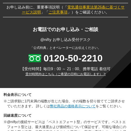
お申し込み前に、重要事項説明（「
電気通信事業法第26条に基づくサ
ービス説明
」「
ご注意事項
」）をご確認ください。
お電話でのお申し込み・ご相談
@nifty お申し込み受付デスク
「公式特典」とオペレーターにお伝えください。
0120-50-2210
【受付時間】毎日9：00 ～ 21：00、携帯電話 着信可
>
受付時間外はこちら（ご希望の日時にお電話します）
料金表示について
※
ご請求額に1円未満の端数が生じた場合、その端数を切り捨ててご請求させ
ていただきます。 詳しくは
弊社商品の価格表示について
をご覧ください。
回線速度について
※
@niftyの接続サービスは「ベストエフォート型」のサービスです。ベストエ
フォート型とは、最大速度および接続性について保証せず、可能な場合にの