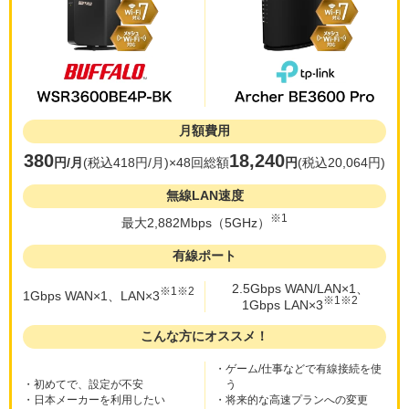
月額費用
380
18,240
円/月
(税込
418
円/月)×48回
総額
円
(税込
20,064
円)
無線LAN速度
※1
最大2,882Mbps（5GHz）
有線ポート
2.5Gbps WAN/LAN×1、
※1※2
1Gbps WAN×1、LAN×3
※1※2
1Gbps LAN×3
こんな方にオススメ！
・
ゲーム/仕事などで有線接続を使
・
初めてで、設定が不安
う
・
日本メーカーを利用したい
・
将来的な高速プランへの変更