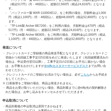
-
「バッファロー製 WXR-5700AX7P」をご利用の場合、月額料金は470円
（税込
517
円）/月・48回払い、総額22,560円（税込
24,816
円）となりま
す。
-
「バッファロー製 WXR-11000XE12」をご利用の場合、月額料金は1,000
円（税込
1,100
円）/月・48回払い、総額48,000円（税込
52,800
円）となり
ます。
-
「TP-Link製 Archer BE7200」をご利用の場合、月額料金は470円（税込
517
円）/月・48回払い、総額22,560円（税込
24,816
円）となります。
-
「TP-Link製 Archer BE805」をご利用の場合、月額料金は1,000円（税込
1,100
円）/月・48回払い、総額48,000円（税込
52,800
円）となります。
発送について
・
クレジットカードご登録後の商品発送手配となります。クレジットカードご
登録かつ光回線工事予定日5日前をめどに発送いたします（光回線開通済みの
場合は、申込受付翌日以降）。工事予定日の2日前にお手元に届かない場合
は、お手数をおかけしますが
＠niftyカスタマーサービスデスク
までお問い合
わせください。
・
クレジットカードのご登録がお済みでない場合は、必ず
こちら
からお手続き
をしてください。
※
口座振替をご登録の場合、商品は発送されません。
・
商品をお受け取りいただけない場合、商品到着までに@nifty光の契約解除さ
れた場合は、お申し込みをキャンセルさせていただきます。
申込取消について
・
商品到着後の申込取消は原則できかねます。
以下の場合については、お客様からニフティへお申し出いただくことで、申