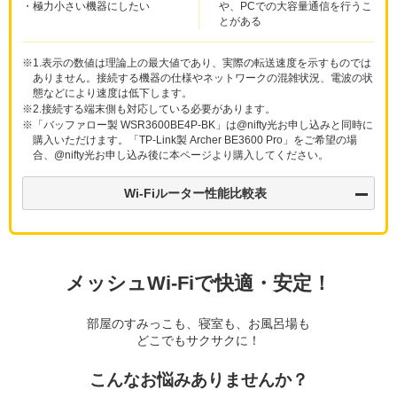
・
極力小さい機器にしたい
や、PCでの大容量通信を行うこ
とがある
※1.
表示の数値は理論上の最大値であり、実際の転送速度を示すものでは
ありません。接続する機器の仕様やネットワークの混雑状況、電波の状
態などにより速度は低下します。
※2.
接続する端末側も対応している必要があります。
※
「バッファロー製 WSR3600BE4P-BK」は@nifty光お申し込みと同時に
購入いただけます。「TP-Link製 Archer BE3600 Pro」をご希望の場
合、@nifty光お申し込み後に本ページより購入してください。
Wi-Fiルーター性能比較表
メッシュWi-Fiで快適・安定！
部屋のすみっこも、寝室も、お風呂場も
どこでもサクサクに！
こんなお悩みありませんか？