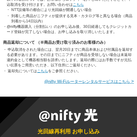
込取消を受け付けます。お問い合わせは
こちら
NTT設備等の都合により光回線が開通しない場合
到着した商品がニフティが提供する見本・カタログ等と異なる場合（商品
到着から14日以内）
・
@nifty機器購入（分割払い）のお申し込み後、30日経過してもクレジットカ
ード登録が完了しない場合は、お申し込みを取り消しいたします。
商品返却について （※商品お受け取り済みのお客様のみ）
・
申込取消をされた場合には、翌月20日までに商品本体および付属品を返却す
る必要があります。その日までにニフティが商品を受領しない場合は未返却
違約金として機器相当額を請求いたします。返却の際にはお手数ですが元払
い伝票をご用意いただき、以下住所にご返却ください。
・
返却先については
こちら
をご参照ください。
>
@nifty Wi-Fiルーターレンタルサービスはこちら
光回線再利用 お申し込み