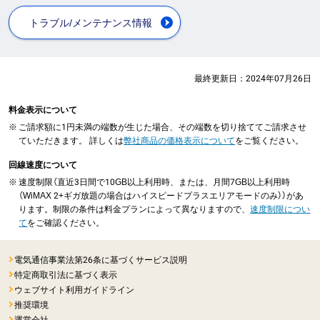
トラブル/メンテナンス情報
最終更新日：
2024年07月26日
料金表示について
※
ご請求額に1円未満の端数が生じた場合、その端数を切り捨ててご請求させ
ていただきます。 詳しくは
弊社商品の価格表示について
をご覧ください。
回線速度について
※
速度制限（直近3日間で10GB以上利用時、または、月間7GB以上利用時
（WiMAX 2+ギガ放題の場合はハイスピードプラスエリアモードのみ））があ
ります。制限の条件は料金プランによって異なりますので、
速度制限につい
て
をご確認ください。
電気通信事業法第26条に基づくサービス説明
特定商取引法に基づく表示
ウェブサイト利用ガイドライン
推奨環境
運営会社