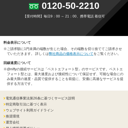
0120-50-2210
【受付時間】毎日9：00 ～ 21：00、携帯電話 着信可
料金表示について
※
ご請求額に1円未満の端数が生じた場合、その端数を切り捨ててご請求させ
ていただきます。 詳しくは
弊社商品の価格表示について
をご覧ください。
回線速度について
※
@niftyの接続サービスは「ベストエフォート型」のサービスです。ベストエ
フォート型とは、最大速度および接続性について保証せず、可能な場合にの
み最大限の速度・品質で提供することを前提に、安価に高速なサービスを提
供する方法です。
電気通信事業法第26条に基づくサービス説明
特定商取引法に基づく表示
ウェブサイト利用ガイドライン
推奨環境
運営会社