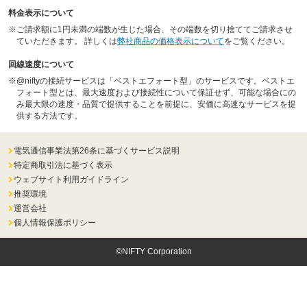
料金表示について
※
ご請求額に1円未満の端数が生じた場合、その端数を切り捨ててご請求させ
ていただきます。 詳しくは
弊社商品の価格表示について
をご覧ください。
回線速度について
※
@niftyの接続サービスは「ベストエフォート型」のサービスです。ベストエ
フォート型とは、最大速度および接続性について保証せず、可能な場合にの
み最大限の速度・品質で提供することを前提に、安価に高速なサービスを提
供する方法です。
電気通信事業法第26条に基づくサービス説明
特定商取引法に基づく表示
ウェブサイト利用ガイドライン
推奨環境
運営会社
個人情報保護ポリシー
©NIFTY Corporation