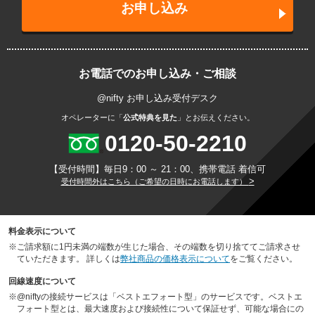
お申し込み
お電話でのお申し込み・ご相談
@nifty お申し込み受付デスク
オペレーターに「
公式特典を見た
」とお伝えください。
0120-50-2210
【受付時間】毎日9：00 ～ 21：00、携帯電話 着信可
>
受付時間外はこちら（ご希望の日時にお電話します）
料金表示について
※
ご請求額に1円未満の端数が生じた場合、その端数を切り捨ててご請求させ
ていただきます。 詳しくは
弊社商品の価格表示について
をご覧ください。
回線速度について
※
@niftyの接続サービスは「ベストエフォート型」のサービスです。ベストエ
フォート型とは、最大速度および接続性について保証せず、可能な場合にの