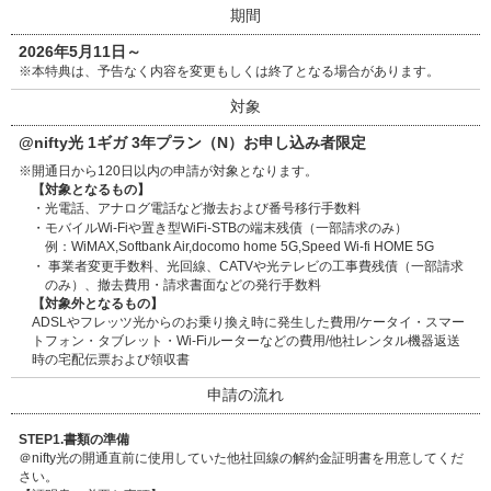
期間
2026年5月11日～
※
本特典は、予告なく内容を変更もしくは終了となる場合があります。
対象
@nifty光 1ギガ 3年プラン（N）お申し込み者限定
※
開通日から120日以内の申請が対象となります。
【対象となるもの】
・
光電話、アナログ電話など撤去および番号移行手数料
・
モバイルWi-Fiや置き型WiFi-STBの端末残債（一部請求のみ）
例：WiMAX,Softbank Air,docomo home 5G,Speed Wi-fi HOME 5G
・
事業者変更手数料、光回線、CATVや光テレビの工事費残債（一部請求
のみ）、撤去費用・請求書面などの発行手数料
【対象外となるもの】
ADSLやフレッツ光からのお乗り換え時に発生した費用/ケータイ・スマー
トフォン・タブレット・Wi-Fiルーターなどの費用/他社レンタル機器返送
時の宅配伝票および領収書
申請の流れ
STEP1.書類の準備
＠nifty光の開通直前に使用していた他社回線の解約金証明書を用意してくだ
さい。