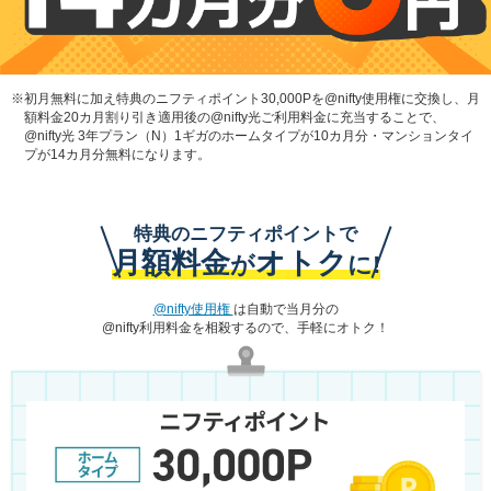
※
初月無料に加え特典のニフティポイント30,000Pを@nifty使用権に交換し、月
額料金20カ月割り引き適用後の@nifty光ご利用料金に充当することで、
@nifty光 3年プラン（N）1ギガのホームタイプが10カ月分・マンションタイ
プが14カ月分無料になります。
特典のニフティポイントで
月額料金
オトク
が
に!
@nifty使用権
は自動で当月分の
@nifty利用料金を相殺するので、手軽にオトク！