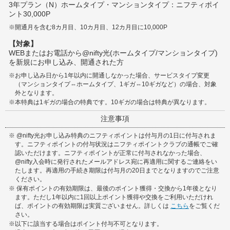
3年プラン（N）ホームタイプ・マンションタイプ：ニフティポイ
ント30,000P
※
開通月を含む8カ月目、10カ月目、12カ月目に10,000P
【対象】
WEBまたはお電話から@nifty光(ホームタイプ/マンションタイプ)
を新規にお申し込み、開通された方
※
お申し込み日から1年以内に開通しなかった場合、サービスタイプ変更
（マンションタイプ⇔ホームタイプ、1ギガ⇔10ギガなど）の場合、対象
外となります。
※
本特典は1ギガの場合の特典です。10ギガの場合は特典が異なります。
注意事項
※
@nifty光お申し込み特典のニフティポイントは付与月の1日に付与されま
す。ニフティポイントの付与状況はニフティポイントクラブの通帳でご確
認いただけます。ニフティポイントが正常に付与されなかった場合、
@nifty入会時に発行されたメールアドレス宛に再適用に関するご連絡をい
たします。再適用の手続き期限は付与月の20日までとなりますのでご注意
ください。
※
保有ポイントの有効期限は、最後のポイント獲得・交換から1年後となり
ます。ただし1年以内に1回以上ポイント獲得や交換をご利用いただけれ
ば、ポイントの有効期限は実質ございません。詳しくは
こちら
をご覧くだ
さい。
※
以下に該当する場合はポイント付与不可となります。