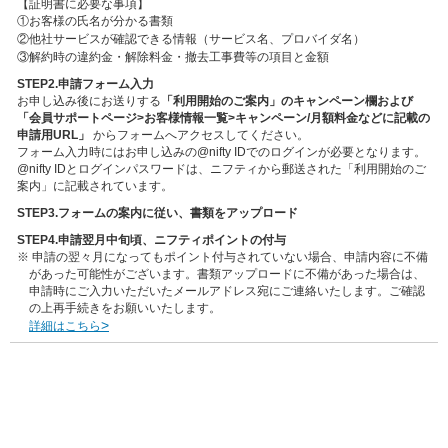
【証明書に必要な事項】
①お客様の氏名が分かる書類
②他社サービスが確認できる情報（サービス名、プロバイダ名）
③解約時の違約金・解除料金・撤去工事費等の項目と金額
STEP2.申請フォーム入力
お申し込み後にお送りする
「利用開始のご案内」のキャンペーン欄および
「会員サポートページ>お客様情報一覧>キャンペーン/月額料金などに記載の
申請用URL」
からフォームへアクセスしてください。
フォーム入力時にはお申し込みの@nifty IDでのログインが必要となります。
@nifty IDとログインパスワードは、ニフティから郵送された「利用開始のご
案内」に記載されています。
STEP3.フォームの案内に従い、書類をアップロード
STEP4.申請翌月中旬頃、ニフティポイントの付与
※
申請の翌々月になってもポイント付与されていない場合、申請内容に不備
があった可能性がございます。書類アップロードに不備があった場合は、
申請時にご入力いただいたメールアドレス宛にご連絡いたします。ご確認
の上再手続きをお願いいたします。
>
詳細はこちら