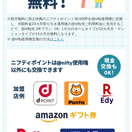
※
初月無料に加え特典のニフティポイント30,000Pを@nifty使用権に交換
し、月額料金20カ月割り引き適用後の@nifty光ご利用料金に充当するこ
とで、@nifty光 3年プラン（N）1ギガのホームタイプが10カ月分・マン
ションタイプが14カ月分無料になります。
※
@nifty使用権交換の方法は
こちら