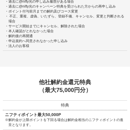
・
過去に@nifty光の申し込み履歴がある場合
・
過去に@nifty光のキャンペーン特典を受けられた方からの再申し込み
・
ポイント付与前月までの解約及びコース変更
・
不正、重複、虚偽、いたずら、登録不備、キャンセル、変更と判断される
場合
・
サービス開始までにキャンセル、解除された場合
・
本人確認がとれなかった場合
・
解約後の再開通
・
申込規約へ同意されなかった申し込み
・
法人のお客様
他社解約金還元特典
（最大75,000円分）
特典
ニフティポイント最大50,000P
※
解約金が上限ポイントを下回る場合は解約金相当のニフティポイントの進
呈となります。