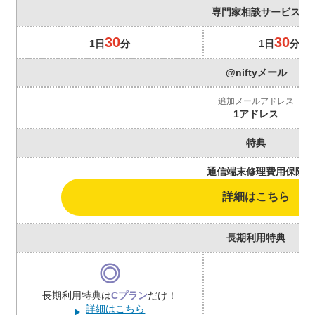
専門家相談サービス
30
30
1日
分
1日
分
@niftyメール
追加メールアドレス
1アドレス
特典
通信端末修理費用保険
詳細はこちら
長期利用特典
◎
長期利用特典は
Cプラン
だけ！
詳細はこちら