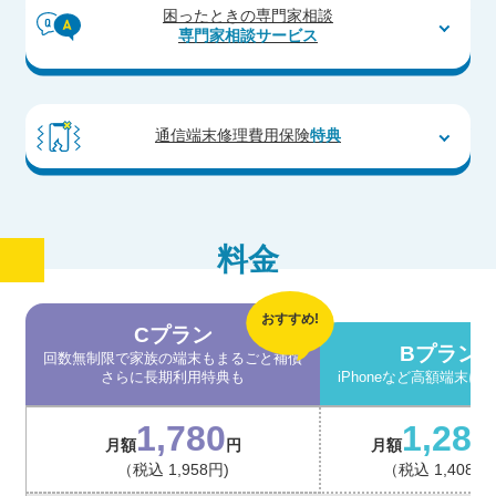
困ったときの専門家相談
専門家相談サービス
通信端末修理費用保険
特典
料金
おすすめ!
Cプラン
Bプラン
回数無制限で家族の端末もまるごと補償
さらに長期利用特典も
iPhoneなど高額端末に
1,780
1,280
月額
円
月額
（税込 1,958円)
（税込 1,408円)